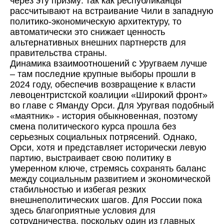
через эту призму: так как республиканцы
рассчитывают на встраивание Чили в западную
политико-экономическую архитектуру, то
автоматически это снижает ценность
альтернативных внешних партнерств для
правительства страны.
Динамика взаимоотношений с Уругваем лучше
– там последние крупные выборы прошли в
2024 году, обеспечив возвращение к власти
левоцентристской коалиции «Широкий фронт»
во главе с Яманду Орси. Для Уругвая подобный
«маятник» - история обыкновенная, поэтому
смена политического курса прошла без
серьезных социальных потрясений. Однако,
Орси, хотя и представляет исторически левую
партию, выстраивает свою политику в
умеренном ключе, стремясь сохранять баланс
между социальным развитием и экономической
стабильностью и избегая резких
внешнеполитических шагов. Для России пока
здесь благоприятные условия для
сотрудничества, поскольку один из главных