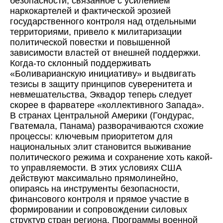
безопасности, связанное с усилением
наркокартелей и фактической эрозией
государственного контроля над отдельными
территориями, привело к милитаризации
политической повестки и повышенной
зависимости властей от внешней поддержки.
Когда-то склонный поддерживать
«Боливарианскую инициативу» и выдвигать
тезисы в защиту принципов суверенитета и
невмешательства, Эквадор теперь следует
скорее в фарватере «коллективного Запада».
В странах Центральной Америки (Гондурас,
Гватемала, Панама) разворачиваются схожие
процессы: ключевым приоритетом для
национальных элит становится выживание
политического режима и сохранение хоть какой-
то управляемости. В этих условиях США
действуют максимально прямолинейно,
опираясь на инструменты безопасности,
финансового контроля и прямое участие в
формировании и сопровождении силовых
структур стран региона. Программы военной