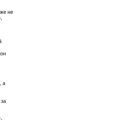
существующей
омочиями
ться и с
з показывал свою
то в ходе
ся власти?
держки все же не
то и раньше,
атяжкой
понентами,
иссидентский
ластью
основной закон
туция РФ для
 этапами
, пассивное, а
 те же