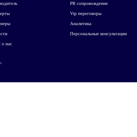
КОМПАНИЯ
НАПРАВЛЕНИЯ
Компания
Услуги
О компании
Политические кам
Миссия
GR сопровождение
Руководитель
PR сопровождение
Эксперты
Vip переговоры
Партнеры
Аналитика
Новости
Персональные конс
СМИ о нас
литген»