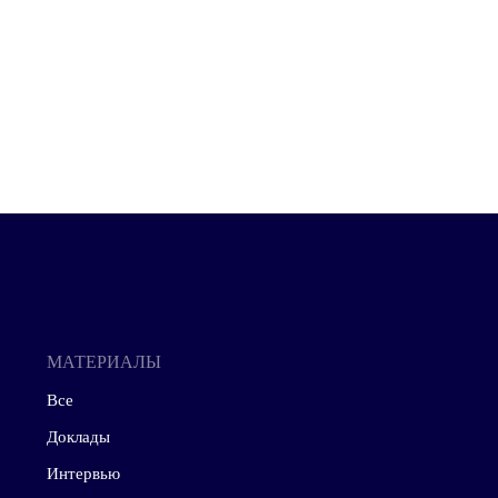
роголосовал за
уционные
аяся
новом, пост-