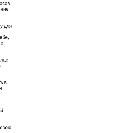
 Цифры вполне
 76.69% голосов
кидало ощущение
ться ни
 поддержка
ать повестку для
доверии к себе,
Президентские
оры-2018,
ь избраться еще
го рисковать
ржат «фигу в
вок»
еобходимость в
ением мнения
уществующий
овленные