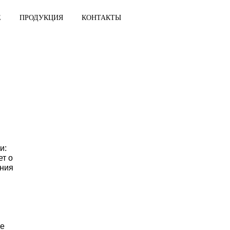
ОБРАЗОВАНИЕ
ПРОДУКЦИЯ
КОНТАКТЫ
 итоги
они не стали:
мль объявляет о
ссу голосования
осовал за
отыгранный.
гиональных
кторальная