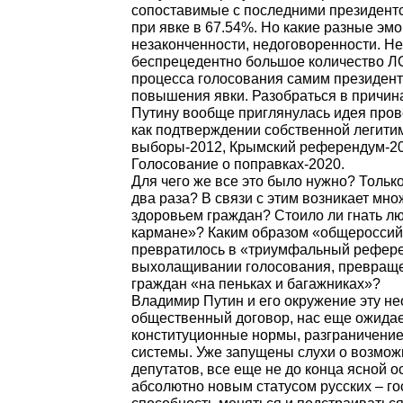
кампания (в том числе и само гол
Полученный результат по стране:
сопоставимые с последними през
при явке в 67.54%. Но какие раз
незаконченности, недоговоренност
беспрецедентно большое количест
процесса голосования самим през
повышения явки. Разобраться в п
Путину вообще приглянулась идея
как подтверждении собственной л
выборы-2012, Крымский референд
Голосование о поправках-2020.
Для чего же все это было нужно?
два раза? В связи с этим возника
здоровьем граждан? Стоило ли гна
кармане»? Каким образом «общер
превратилось в «триумфальный р
выхолащивании голосования, пре
граждан «на пеньках и багажника
Владимир Путин и его окружение 
общественный договор, нас еще 