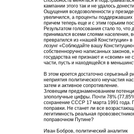
конституционные нормы, разгран
системы. Уже запущены слухи о в
депутатов, все еще не до конца яс
абсолютно новым статусом русски
способность меняться и подстраив
кампании этого так и не удалось 
Ощущения вседозволенности у пре
увеличился, а проценты поддержав
причем теперь еще и с этим горьк
Результатом голосования стало то,
принимался всеми слоями населе
превратился из «нашей Конституц
лозунг «Соблюдайте вашу Констит
собственноручно написанных закон
государства не признают и «своим
части, пусть и находящейся в мен
В этом кроется достаточно серье
неприятия политического неучаст
затем и активное сопротивление.
Зловещим предзнаменованием пот