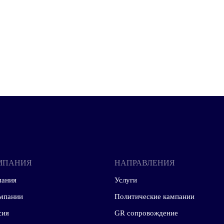
7,85%) – именно такой процент населения когда-то п
ода. Почти 78% (77,92 %) проголосовало за констит
астающая «виртуальная легитимность» и все снижающ
тником серьезных изменений, ожидающих страну при 
тик
тях: