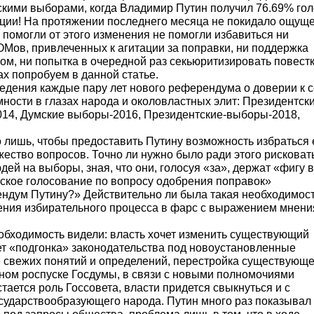
осование).
 явка 65.28%, «за» поправки проголосовало 77,92%.
идентскими выборами, когда Владимир Путин получил
ные эмоции! На протяжении последнего месяца не по
и. Не помогли от этого изменения не помогли избави
во ЛОМов, привлеченных к агитации за поправки, ни
идентом, ни попытка в очередной раз секьюритизиров
ричинах попробуем в данной статье.
 проведения каждые пару лет нового референдума о 
егитимности в глазах народа и околовластных элит: 
ум-2014, Думские выборы-2016, Президентские-выб
 Только лишь, чтобы предоставить Путину возможност
ет множество вопросов. Точно ли нужно было ради это
ть людей на выборы, зная, что они, голосуя «за», де
оссийское голосование по вопросу одобрения попра
еферендум Путину?» Действительно ли была такая н
вращения избирательного процесса в фарс с выраж
х»?
эту необходимость видели: власть хочет изменить с
ожидает «подгонка» законодательства под новоустан