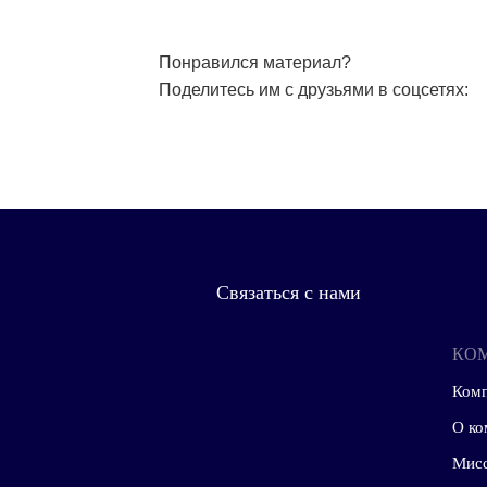
злополучные цифры. Почти 78% (7
сохранение СССР 17 марта 1991 г
поправки. Не станет ли все возр
легитимность реальная провозвес
поправочном Путине?
Иван Бобров, политический анали
Понравился материал?
Поделитесь им с друзьями в соцсе
Связаться с нами