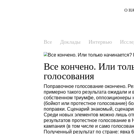
Все
Доклады
Интервью
Все кончено. Или 
голосования
Поправочное голосование окончено
примерно такого результата ожида
собственном триумфе, оппозицион
(бойкот или протестное голосова
поправки. Сценарий знакомый, с
Среди новых элементов можно ли
результатов протестное голосова