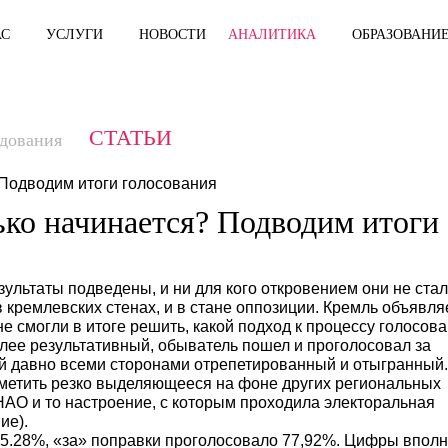
О НАС
УСЛУГИ
НОВОСТИ
АНАЛИТИКА
СТАТЬИ
Исследования
только начинается? Подводим
. Результаты подведены, и ни для кого откровением 
ли и в кремлевских стенах, и в стане оппозиции. Кре
еры не смогли в итоге решить, какой подход к проце
ние) более результативный, обыватель пошел и прогол
ценарий давно всеми сторонами отрепетированный и 
шь отметить резко выделяющееся на фоне других ре
ние в НАО и то настроение, с которым проходила эле