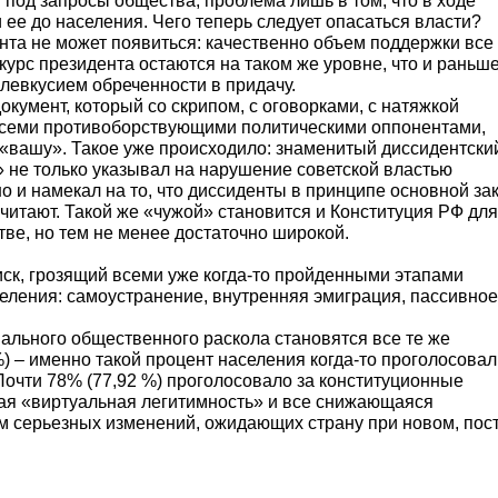
ичение свежих понятий и определений, перестройка 
озможном роспуске Госдумы, в связи с новыми полн
ной остается роль Госсовета, власти придется свыкну
х – государствообразующего народа. Путин много ра
аться под запросы общества, проблема лишь в том, ч
донести ее до населения. Чего теперь следует опасать
зидента не может появиться: качественно объем под
ших курс президента остаются на таком же уровне, ч
им послевкусием обреченности в придачу.
 что документ, который со скрипом, с оговорками, с н
ния, всеми противоборствующими политическими оп
ии» в «вашу». Такое уже происходило: знаменитый д
уцию» не только указывал на нарушение советской в
ов, но и намекал на то, что диссиденты в принципе 
» не считают. Такой же «чужой» становится и Консти
ьшинстве, но тем не менее достаточно широкой.
зный риск, грозящий всеми уже когда-то пройденными
ия населения: самоустранение, внутренняя эмиграция
енциального общественного раскола становятся все